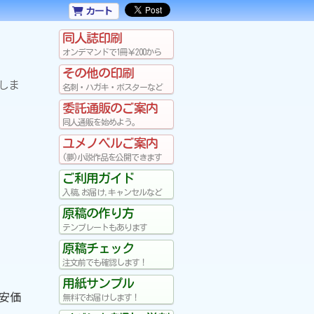
カート
同人誌印刷
オンデマンドで1冊￥200から
その他の印刷
しま
名刺・ハガキ・ポスターなど
委託通販のご案内
同人通販を始めよう。
ユメノベルご案内
(夢)小説作品を公開できます
ご利用ガイド
入稿,お届け,キャンセルなど
原稿の作り方
テンプレートもあります
原稿チェック
注文前でも確認します！
用紙サンプル
ば安価
無料でお届けします！