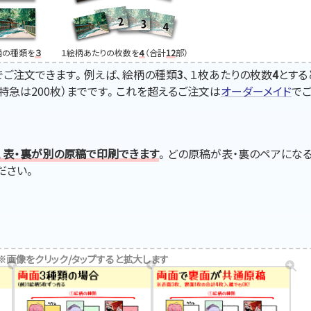
柄の種類を
３
１絵柄あたりの枚数を
４
（合計
12
部）
でご注文できます。例えば、絵柄の種類
3
、１枚あたりの枚数
4
とする
（特急は200枚）までです。これを超えるご注文は
オーダーメイド
で
、表・裏が別の原稿で印刷できます
。どの原稿が表・裏のペアになる
ださい。
※画像をクリック/タップすると拡大します