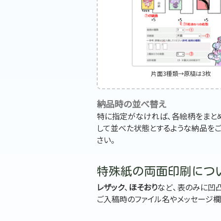
片面3種類→原稿は3枚
納品時の並べ替え
特に指定がなければ、各絵柄をまとめ
して並べた状態とするような納品を
さい。
特殊紙の両面印刷につ
レザック
、
ほそおり
など、表のみに凹
ご入稿時のファイル名やメッセージ欄