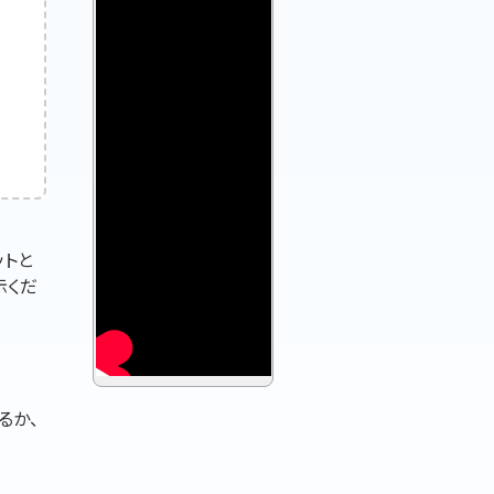
ットと
示くだ
るか、