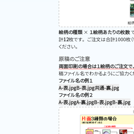
絵
絵柄の種類
×
１絵柄あたりの枚数
計
12
枚です。 ご注文は合計1000枚
ください。
原稿のご注意
両面印刷の場合は１絵柄のご注文で
稿ファイル名でわかるようにご協力く
ファイル名の例１
A-表.jpg
B-表.jpg
共通-裏.jpg
ファイル名の例２
A-表.jpg
A-裏.jpg
B-表.jpg
B-裏.jpg