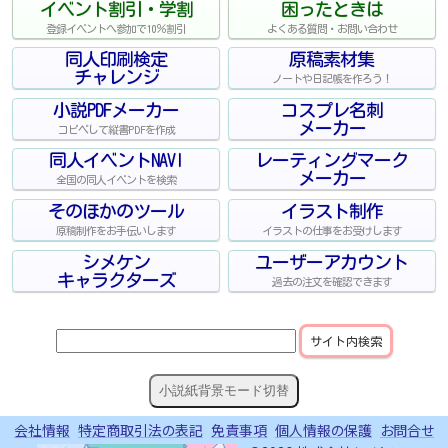
イベント割引・学割
困ったときは
登録イベントへ参加で10％割引
よくある質問・お問い合わせ
同人印刷検定
原稿素材集
チャレンジ
ノートや日記帳を作ろう！
小説PDFメーカー
コスプレ名刺
メーカー
コピペして縦書PDFを作成
同人イベントNAVI
レーティングマーク
メーカー
全国の同人イベントを検索
そのほかのツール
イラスト制作
原稿制作をお手伝いします
イラストの仕事をお受けします
シメケン
ユーザーアカウント
キャラクターズ
過去の注文を確認できます
小説紙背景モード切替
会社情報
特定商取引法の表記
免責事項
個人情報の保護
お問合せ