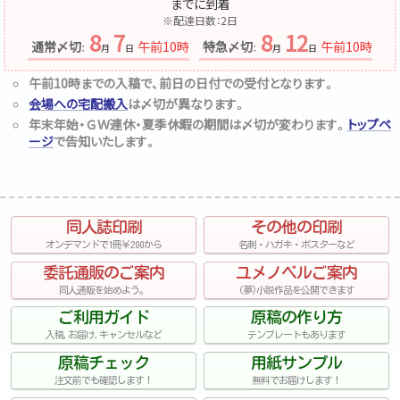
までに到着
※配達日数：
2
日
8
7
8
12
通常〆切
午前10時
特急〆切
午前10時
：
月
日
：
月
日
午前10時までの入稿で、前日の日付での受付となります。
会場への宅配搬入
は〆切が異なります。
年末年始・ＧＷ連休・夏季休暇の期間は〆切が変わります。
トップペ
ージ
で告知いたします。
同人誌印刷
その他の印刷
オンデマンドで1冊￥200から
名刺・ハガキ・ポスターなど
委託通販のご案内
ユメノベルご案内
同人通販を始めよう。
(夢)小説作品を公開できます
ご利用ガイド
原稿の作り方
入稿,お届け,キャンセルなど
テンプレートもあります
原稿チェック
用紙サンプル
注文前でも確認します！
無料でお届けします！