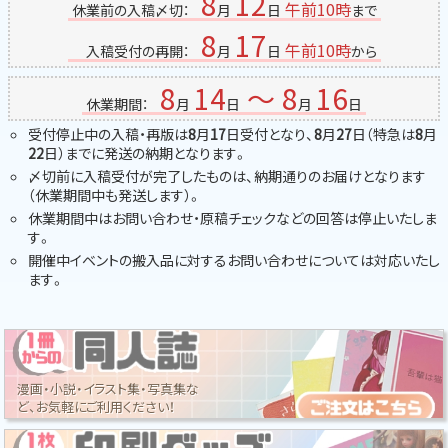
8
12
午前10時
休業前の入稿〆切：
月
日
まで
8
17
午前10時
入稿受付の再開：
月
日
から
8
14
～
8
16
休業期間：
月
日
月
日
受付停止中の入稿・再版は
8
月
17
日受付となり、
8
月
27
日（特急は
8
月
22
日）までに発送の納期となります。
〆切前に入稿受付が完了したものは、納期通りのお届けとなります
（休業期間中も発送します）。
休業期間中はお問い合わせ・原稿チェックなどの回答は停止いたしま
す。
開催中イベントの搬入品に対するお問い合わせについては対応いたし
ます。
漫画・小説・イラスト集・写真集な
ど、お気軽にご利用ください！