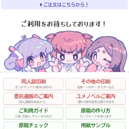
ご注文はこちらから！
ご利用をお待ちしております！
同人誌印刷
その他の印刷
オンデマンドで1冊￥200から
名刺・ハガキ・ポスターなど
委託通販のご案内
ユメノベルご案内
同人通販を始めよう。
(夢)小説作品を公開できます
ご利用ガイド
原稿の作り方
入稿,お届け,キャンセルなど
テンプレートもあります
原稿チェック
用紙サンプル