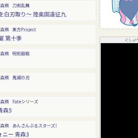
青森県
刀剣乱舞
を白刃取り～ 陸奥国遠征九
青森県
東方Project
宴 第十季
＜シメ
青森県
呪術廻戦
青森県
鬼滅の刃
青森県
Fate
シリーズ
 青森5
青森県
あんさんぶるスターズ！
ニー 青森3