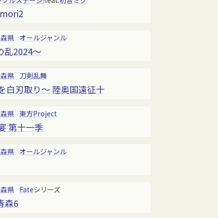
ラフルステージ!
feat.
初音ミク
omori2
青森県
オールジャンル
乱2024〜
青森県
刀剣乱舞
を白刃取り～ 陸奥国遠征十
青森県
東方Project
宴 第十一季
青森県
オールジャンル
青森県
Fate
シリーズ
 青森6