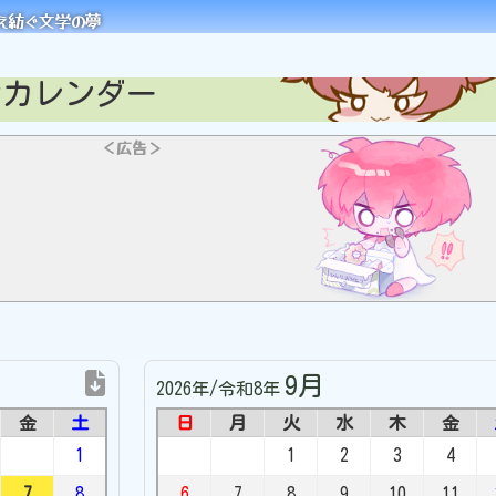
え紡ぐ文学の夢
なカレンダー
＜広告＞
9月
2026年/令和8年
金
土
日
月
火
水
木
金
1
1
2
3
4
7
8
6
7
8
9
10
11