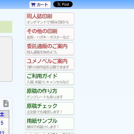
カート
同人誌印刷
オンデマンドで1冊￥200から
その他の印刷
名刺・ハガキ・ポスターなど
委託通販のご案内
同人通販を始めよう。
ユメノベルご案内
(夢)小説作品を公開できます
ご利用ガイド
入稿,お届け,キャンセルなど
原稿の作り方
テンプレートもあります
原稿チェック
注文前でも確認します！
土
用紙サンプル
5
無料でお届けします！
12