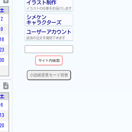
イラスト制作
イラストの仕事をお受けします
土
シメケン
2
キャラクターズ
9
ユーザーアカウント
過去の注文を確認できます
16
23
30
小説紙背景モード切替
土
6
13
20