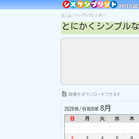
時代を超
ホーム
シンプルカレンダー
とにかくシンプル
：画像をダウンロードできます
8月
2026年/令和8年
日
月
火
水
木
2
3
4
5
6