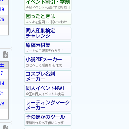
イベント割引・学割
登録イベントへ参加で10％割引
19
困ったときは
26
よくある質問・お問い合わせ
同人印刷検定
チャレンジ
原稿素材集
ノートや日記帳を作ろう！
小説PDFメーカー
土
コピペして縦書PDFを作成
7
コスプレ名刺
メーカー
14
同人イベントNAVI
21
全国の同人イベントを検索
レーティングマーク
28
メーカー
そのほかのツール
原稿制作をお手伝いします