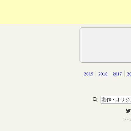
2015
2016
2017
2
1～