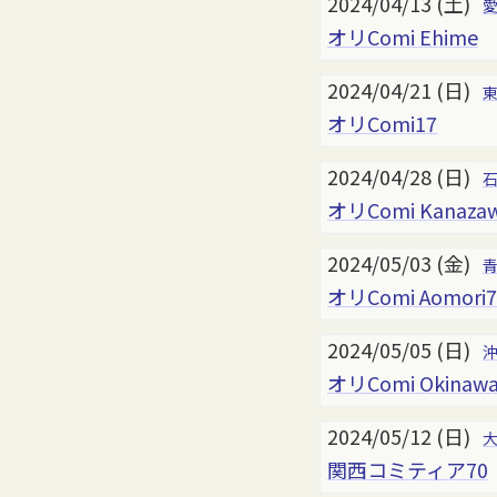
2024/04/13 (土)
オリComi Ehime
2024/04/21 (日)
オリComi17
2024/04/28 (日)
オリComi Kanaza
2024/05/03 (金)
オリComi Aomori7
2024/05/05 (日)
オリComi Okinaw
2024/05/12 (日)
関西コミティア70