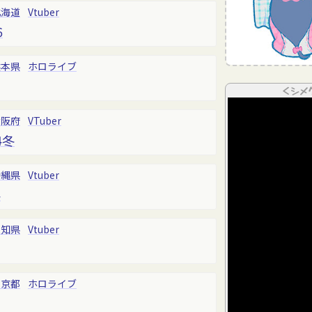
北海道
Vtuber
6
熊本県
ホロライブ
＜シメ
大阪府
VTuber
4冬
沖縄県
Vtuber
4
愛知県
Vtuber
東京都
ホロライブ