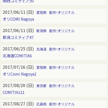
関西コミティア50
2017/06/11 (日)
愛知県
創作・オリジナル
オリCOMI Nagoya
2017/06/11 (日)
新潟県
創作・オリジナル
新潟コミティア47
2017/06/25 (日)
北海道
創作・オリジナル
北海道COMITIA6
2017/07/16 (日)
愛知県
創作・オリジナル
オリComi Nagoya2
2017/08/20 (日)
東京都
創作・オリジナル
COMITIA121
2017/08/27 (日)
広島県
創作・オリジナル