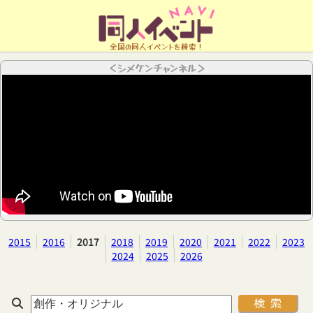
全国の同人イベントを検索！
＜シメケンチャンネル＞
2015
2016
2017
2018
2019
2020
2021
2022
2023
2024
2025
2026