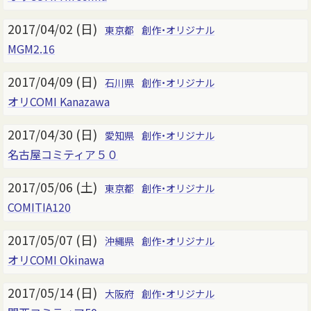
2017/04/02 (日)
東京都
創作・オリジナル
MGM2.16
2017/04/09 (日)
石川県
創作・オリジナル
オリCOMI Kanazawa
2017/04/30 (日)
愛知県
創作・オリジナル
名古屋コミティア５０
2017/05/06 (土)
東京都
創作・オリジナル
COMITIA120
2017/05/07 (日)
沖縄県
創作・オリジナル
オリCOMI Okinawa
2017/05/14 (日)
大阪府
創作・オリジナル