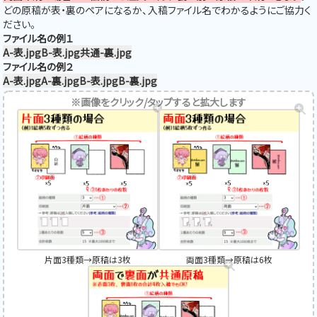
どの原稿が表・裏のペアになるか、入稿ファイル名でわかるようにご協力く
ださい。
ファイル名の例１
A-表.jpg
B-表.jpg
共通-裏.jpg
ファイル名の例２
A-表.jpg
A-裏.jpg
B-表.jpg
B-裏.jpg
※画像をクリック/タップすると拡大します
片面3種類→原稿は3枚
両面3種類→原稿は6枚