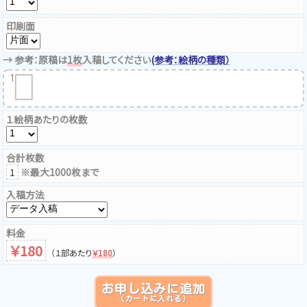
印刷面
→ 参考：原稿は
1枚
入稿してください
(参考：絵柄の種類）
1
１絵柄あたりの枚数
合計枚数
1
※最大1000枚まで
入稿方法
料金
180
（１部あたり
￥
180
）
お申し込みに追加
（カートに入れる）