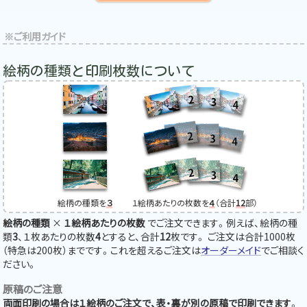
絵柄の種類と印刷枚数について
絵柄の種類を
３
１絵柄あたりの枚数を
４
（合計
12
部）
絵柄の種類
×
１絵柄あたりの枚数
でご注文できます。例えば、絵柄の種
類
3
、１枚あたりの枚数
4
とすると、合計
12
枚です。 ご注文は合計1000枚
（特急は200枚）までです。これを超えるご注文は
オーダーメイド
でご相談く
ださい。
原稿のご注意
両面印刷の場合は１絵柄のご注文で、表・裏が別の原稿で印刷できます
。