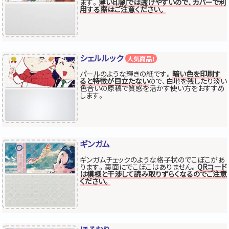
ます。
薄い印刷では透けやすいので、カバーで利
用する際はご注意ください。
シェルルック
人気商品！
パールのような輝きの紙です。
暗い色を印刷す
ると特徴が目立たない
ので、白地を残したり淡い
色合いの原稿で質感を活かす使い方をおすすめ
します。
ギンガム
ギンガムチェックのような格子状のでこぼこがあ
ります。裏面にでこぼこはありません。
QRコード
は模様と干渉して読み取りずらくなるのでご注意
ください。