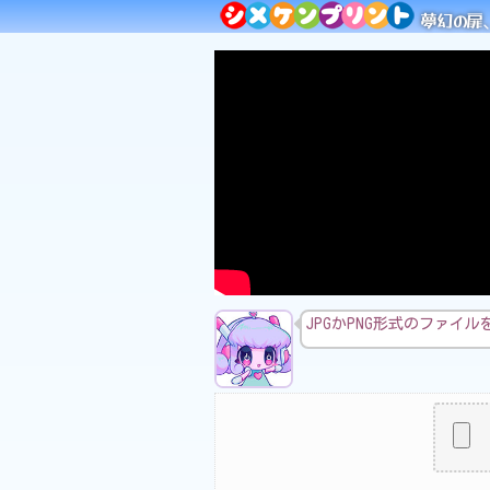
夢幻の扉
JPGかPNG形式のファ