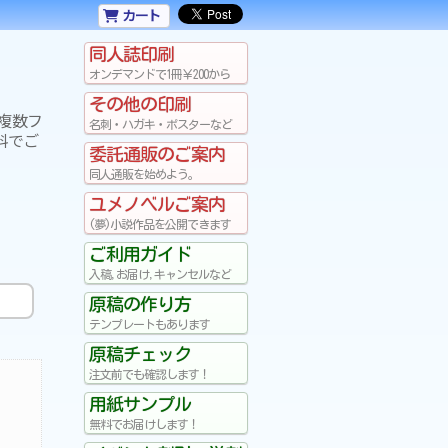
カート
同人誌印刷
オンデマンドで1冊￥200から
その他の印刷
複数フ
名刺・ハガキ・ポスターなど
料でご
委託通販のご案内
同人通販を始めよう。
ユメノベルご案内
(夢)小説作品を公開できます
ご利用ガイド
入稿,お届け,キャンセルなど
！
原稿の作り方
テンプレートもあります
原稿チェック
注文前でも確認します！
用紙サンプル
無料でお届けします！