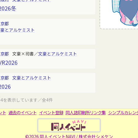
026冬
東京都
文豪とアルケミスト
東京都
文豪×司書／
文豪とアルケミスト
R2026
東京都
文豪とアルケミスト
026
～4を表示しています／全4件
ント
過去のイベント
イベント登録
同人誌印刷所リンク集
シンプルカレン
©2026 同人イベントNAVI /
株式会社シメケン