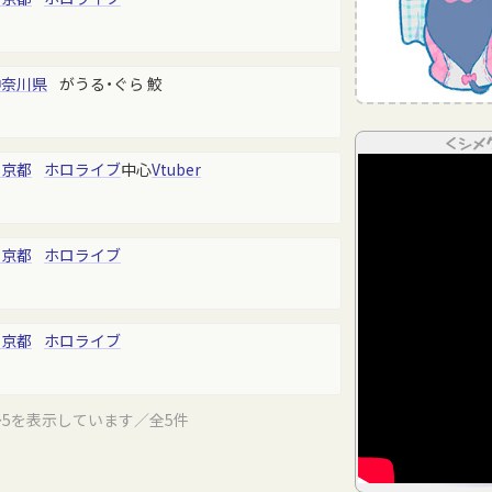
神奈川県
がうる・ぐら 鮫
＜シメ
東京都
ホロライブ
中心
Vtuber
東京都
ホロライブ
東京都
ホロライブ
～5を表示しています／全5件