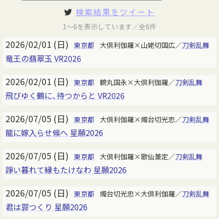
検索結果をツイート
1～6を表示しています／全6件
2026/02/01 (日)
東京都
大倶利伽羅×山姥切国広／
刀剣乱舞
竜王の翡翠玉 VR2026
2026/02/01 (日)
東京都
鶴丸国永×大倶利伽羅／
刀剣乱舞
飛びゆく鶴に、待つからと VR2026
2026/07/05 (日)
東京都
大倶利伽羅×燭台切光忠／
刀剣乱舞
龍に嫁入らせ候へ 星願2026
2026/07/05 (日)
東京都
大倶利伽羅×歌仙兼定／
刀剣乱舞
諍い暮れて縁もたけなわ 星願2026
2026/07/05 (日)
東京都
燭台切光忠×大倶利伽羅／
刀剣乱舞
君は罪つくり 星願2026