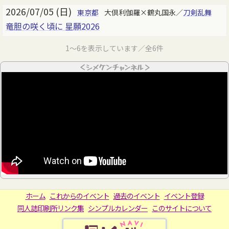
2026/07/05 (日)
東京都
大倶利伽羅×鶴丸国永／
刀剣乱舞
竜胆の咲く頃に 星願2026
1～6を表示しています／全6件
＜シメケンチャンネル＞
ホーム
これからのイベント
過去のイベント
イベント登録
同人誌印刷所リンク集
シンプルカレンダー
このサイトについて