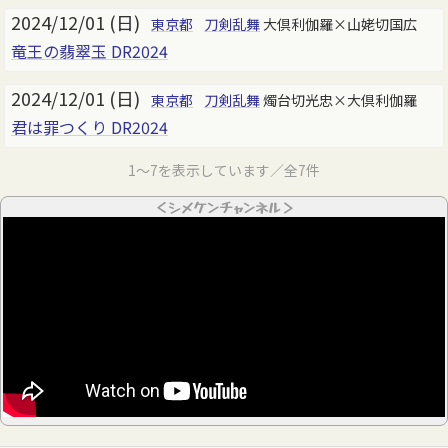
2024/12/01 (日)
東京都
刀剣乱舞
大倶利伽羅×山姥切国広
竜王の翡翠玉 DR2024
2024/12/01 (日)
東京都
刀剣乱舞
燭台切光忠×大倶利伽羅
君は罪つくり DR2024
1～7を表示しています／全7件
＜シメケンチャンネル＞