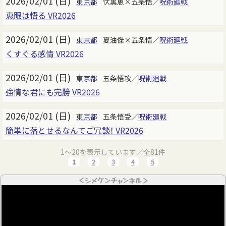
2026/02/01 (日)
東京都
伏黒恵×五条悟／
呪術廻戦
恵眼は悟る VR2026
2026/02/01 (日)
東京都
夏油傑×五条悟／
呪術廻戦
くすぐる感情 VR2026
2026/02/01 (日)
東京都
五条悟攻／
呪術廻戦
強情な君にも完勝 VR2026
2026/02/01 (日)
東京都
五条悟受／
呪術廻戦
簡単に落とせるなんてご冗談！ VR2026
1～20を表示しています／全81件
1
2
3
4
5
＜シメケンチャンネル＞