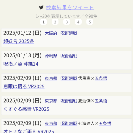
検索結果をツイート
1～20を表示しています／全90件
1
2
3
4
5
2025/01/12 (日)
大阪府
呪術廻戦
超妖言 2025冬
2025/01/13 (月)
沖縄県
呪術廻戦
呪指ノ契 沖縄14
2025/02/09 (日)
東京都
呪術廻戦
伏黒恵×
五条悟
恵眼は悟る VR2025
2025/02/09 (日)
東京都
呪術廻戦
夏油傑×
五条悟
くすぐる感情 VR2025
2025/02/09 (日)
東京都
呪術廻戦
七海建人×
五条悟
オトナなご両人 VR2025