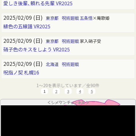
愛しき後輩、頼れる先輩 VR2025
2025/02/09 (日)
東京都
呪術廻戦
五条悟
×庵歌姫
緋色の五線譜 VR2025
2025/02/09 (日)
東京都
呪術廻戦
家入硝子受
硝子色のキスをしよう VR2025
2025/02/09 (日)
北海道
呪術廻戦
呪指ノ契 札幌16
1～20を表示しています／全90件
1
2
3
4
5
＜シメケンチャンネル＞