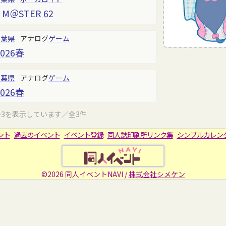
 M＠STER 62
千葉県
アナログ
ゲーム
026春
千葉県
アナログ
ゲーム
026春
～3を表示しています／全3件
ント
過去のイベント
イベント登録
同人誌印刷所リンク集
シンプルカレン
©2026 同人イベントNAVI /
株式会社シメケン