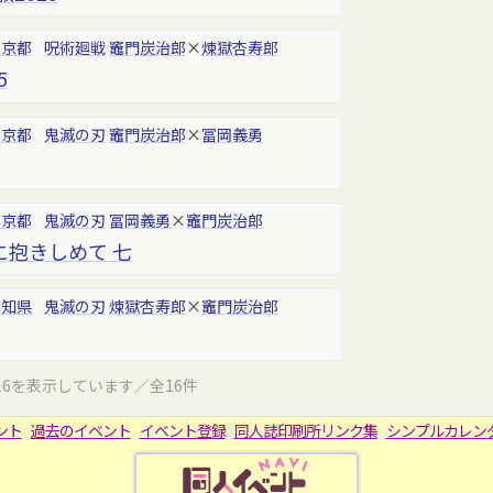
東京都
呪術廻戦
竈門炭治郎
×
煉獄杏寿郎
5
東京都
鬼滅の刃
竈門炭治郎
×
冨岡義勇
東京都
鬼滅の刃
冨岡義勇
×
竈門炭治郎
に抱きしめて 七
愛知県
鬼滅の刃
煉獄杏寿郎
×
竈門炭治郎
16を表示しています／全16件
ント
過去のイベント
イベント登録
同人誌印刷所リンク集
シンプルカレン