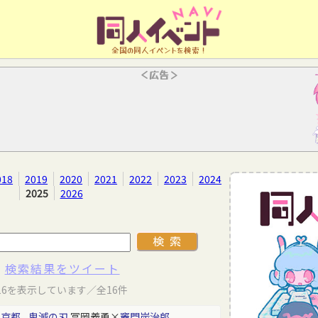
全国の同人イベントを検索！
＜広告＞
018
2019
2020
2021
2022
2023
2024
2025
2026
検索結果をツイート
16を表示しています／全16件
東京都
鬼滅の刃
冨岡義勇×
竈門炭治郎