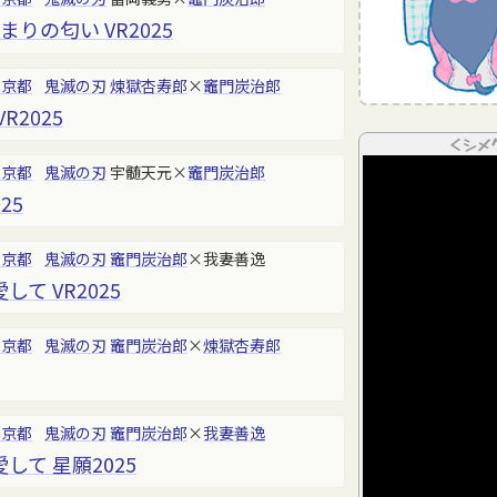
りの匂い VR2025
東京都
鬼滅の刃
煉獄杏寿郎
×
竈門炭治郎
R2025
＜シメ
東京都
鬼滅の刃
宇髄天元×
竈門炭治郎
25
東京都
鬼滅の刃
竈門炭治郎
×我妻善逸
て VR2025
東京都
鬼滅の刃
竈門炭治郎
×
煉獄杏寿郎
東京都
鬼滅の刃
竈門炭治郎
×
我妻善逸
して 星願2025