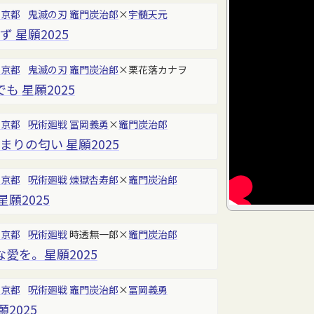
東京都
鬼滅の刃
竈門炭治郎
×
宇髄天元
 星願2025
東京都
鬼滅の刃
竈門炭治郎
×栗花落カナヲ
 星願2025
東京都
呪術廻戦
冨岡義勇
×
竈門炭治郎
まりの匂い 星願2025
東京都
呪術廻戦
煉獄杏寿郎
×
竈門炭治郎
願2025
東京都
呪術廻戦
時透無一郎×
竈門炭治郎
愛を。 星願2025
東京都
呪術廻戦
竈門炭治郎
×
冨岡義勇
2025