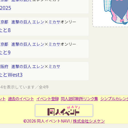
025
東京都
進撃の巨人
エレン
×
ミカサ
オンリー
たと8
東京都
進撃の巨人
エレン
×
ミカサ
オンリー
たと9
大阪府
進撃の巨人
エレン
×
ミカサ
とWest3
～4を表示しています／全4件
ント
過去のイベント
イベント登録
同人誌印刷所リンク集
シンプルカレン
©2026 同人イベントNAVI /
株式会社シメケン