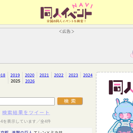
全国の同人イベントを検索！
＜広告＞
018
2019
2020
2021
2022
2023
2024
2025
2026
検索結果をツイート
～4を表示しています／全4件
東京都
進撃の巨人
エレン×ミカサ