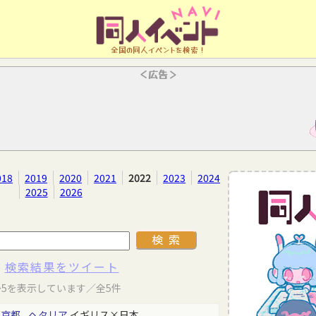
全国の同人イベントを検索！
＜広告＞
018
2019
2020
2021
2022
2023
2024
2025
2026
検索結果をツイート
～5を表示しています／全5件
東京都
ヘタリア
イギリス×日本