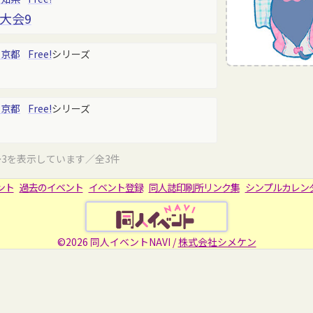
大会9
東京都
Free!
シリーズ
東京都
Free!
シリーズ
～3を表示しています／全3件
ント
過去のイベント
イベント登録
同人誌印刷所リンク集
シンプルカレン
©2026 同人イベントNAVI /
株式会社シメケン