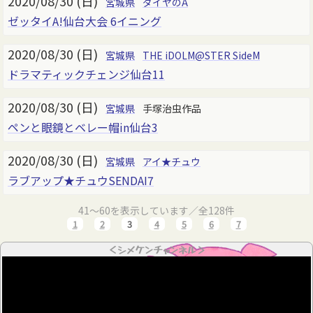
2020/08/30 (日)
宮城県
ダイヤのA
ゼッタイA!仙台大会 6イニング
2020/08/30 (日)
宮城県
THE iDOLM@STER SideM
ドラマティックチェンジ仙台11
2020/08/30 (日)
宮城県
手塚治虫作品
ペンと眼鏡とベレー帽in仙台3
2020/08/30 (日)
宮城県
アイ★チュウ
ラブアップ★チュウSENDAI7
41～60を表示しています／全128件
1
2
3
4
5
6
7
＜シメケンチャンネル＞