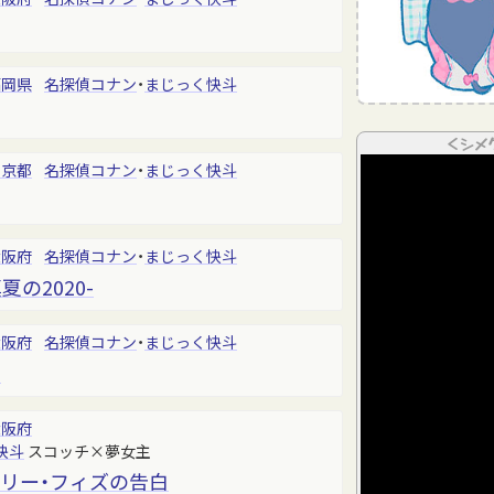
福岡県
名探偵コナン
・
まじっく快斗
＜シメ
東京都
名探偵コナン
・
まじっく快斗
大阪府
名探偵コナン
・
まじっく快斗
夏の2020-
大阪府
名探偵コナン
・
まじっく快斗
に
大阪府
快斗
スコッチ×夢女主
リー・フィズの告白