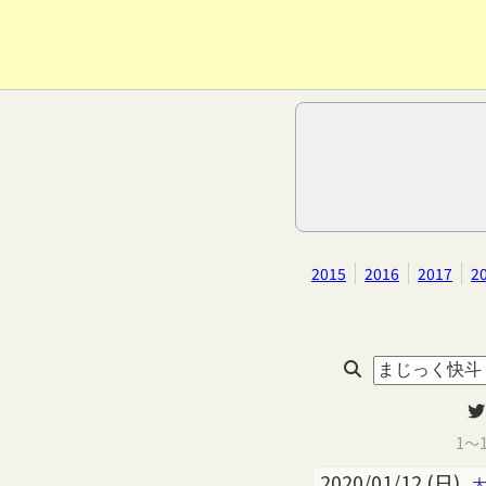
2015
2016
2017
2
1～
2020/01/12 (日)