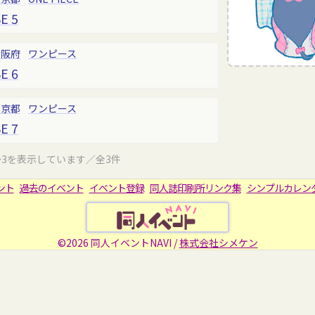
E 5
大阪府
ワンピース
E 6
東京都
ワンピース
E 7
～3を表示しています／全3件
ント
過去のイベント
イベント登録
同人誌印刷所リンク集
シンプルカレン
©2026 同人イベントNAVI /
株式会社シメケン