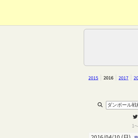
2015
2016
2017
2
1
2016/04/10 (日)