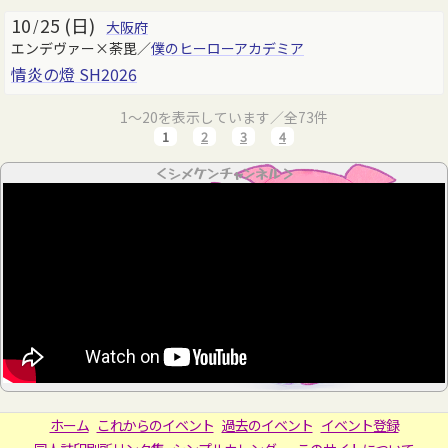
10
25 (日)
/
大阪府
エンデヴァー×荼毘／
僕のヒーローアカデミア
情炎の燈 SH2026
1～20を表示しています／全73件
1
2
3
4
＜シメケンチャンネル＞
ホーム
これからのイベント
過去のイベント
イベント登録