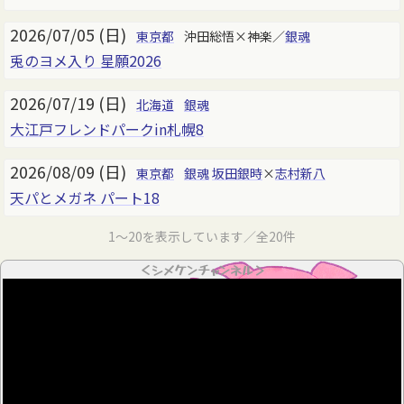
2026/07/05 (日)
東京都
沖田総悟×神楽／
銀魂
兎のヨメ入り 星願2026
2026/07/19 (日)
北海道
銀魂
大江戸フレンドパークin札幌8
2026/08/09 (日)
東京都
銀魂
坂田銀時
×
志村新八
天パとメガネ パート18
1～20を表示しています／全20件
＜シメケンチャンネル＞