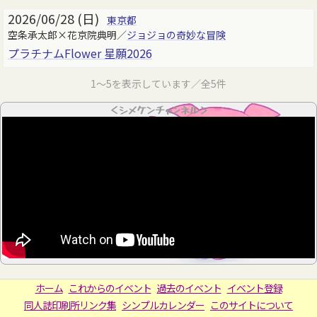
2026/06/28 (日)
東京都
空条承太郎×花京院典明／
ジョジョの奇妙な冒険
プラチナムFlower 星願2026
1～5を表示しています／全5件
＜シメケンチャンネル＞
ホーム
これからのイベント
過去のイベント
イベント登録
同人誌印刷所リンク集
シンプルカレンダー
このサイトについて