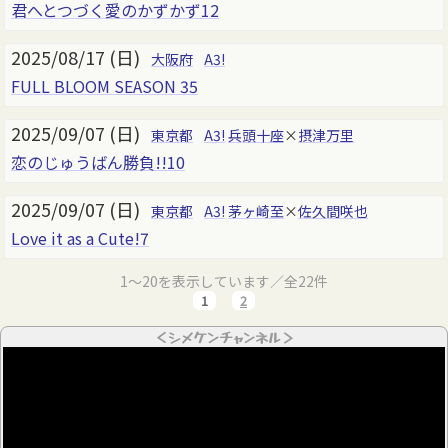
君へとつづく愛のかずかず12
2025/08/17 (日)
大阪府
A3!
FULL BLOOM SEASON 35
2025/09/07 (日)
東京都
A3!
兵頭十座
×
摂津万里
恋のじゅうばん勝負!!10
2025/09/07 (日)
東京都
A3!
茅ヶ崎至
×
佐久間咲也
Love it as a Cute!7
1～20を表示しています／全22件
1
2
＜シメケンチャンネル＞