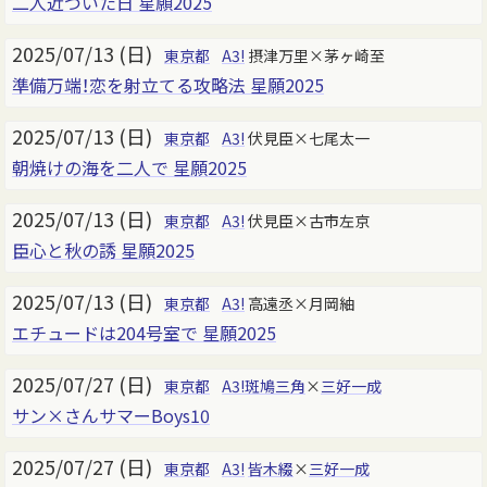
二人近づいた日 星願2025
2025/07/13 (日)
東京都
A3!
摂津万里×茅ヶ崎至
準備万端！恋を射立てる攻略法 星願2025
2025/07/13 (日)
東京都
A3!
伏見臣×七尾太一
朝焼けの海を二人で 星願2025
2025/07/13 (日)
東京都
A3!
伏見臣×古市左京
臣心と秋の誘 星願2025
2025/07/13 (日)
東京都
A3!
高遠丞×月岡紬
エチュードは204号室で 星願2025
2025/07/27 (日)
東京都
A3!
斑鳩三角
×
三好一成
サン×さんサマーBoys10
2025/07/27 (日)
東京都
A3!
皆木綴
×
三好一成