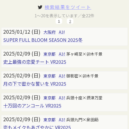
検索結果をツイート
1～20を表示しています／全22件
1
2
2025/01/12 (日)
大阪府
A3!
SUPER FULL BLOOM SEASON 2025冬
2025/02/09 (日)
東京都
A3！
茅ヶ崎至×卯木千景
史上最強の恋愛チート VR2025
2025/02/09 (日)
東京都
A3！
御影密×卯木千景
月の下で密かな誓いを VR2025
2025/02/09 (日)
東京都
A3！
兵頭十座×摂津万里
十万回のアンコール VR2025
2025/02/09 (日)
東京都
A3！
兵頭九門×泉田莇
恋もメイクもあざやかに VR2025