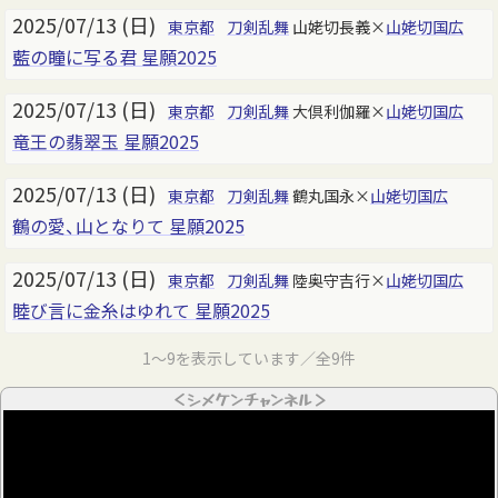
2025/07/13 (日)
東京都
刀剣乱舞
山姥切長義×
山姥切国広
藍の瞳に写る君 星願2025
2025/07/13 (日)
東京都
刀剣乱舞
大倶利伽羅×
山姥切国広
竜王の翡翠玉 星願2025
2025/07/13 (日)
東京都
刀剣乱舞
鶴丸国永×
山姥切国広
鶴の愛、山となりて 星願2025
2025/07/13 (日)
東京都
刀剣乱舞
陸奥守吉行×
山姥切国広
睦び言に金糸はゆれて 星願2025
1～9を表示しています／全9件
＜シメケンチャンネル＞