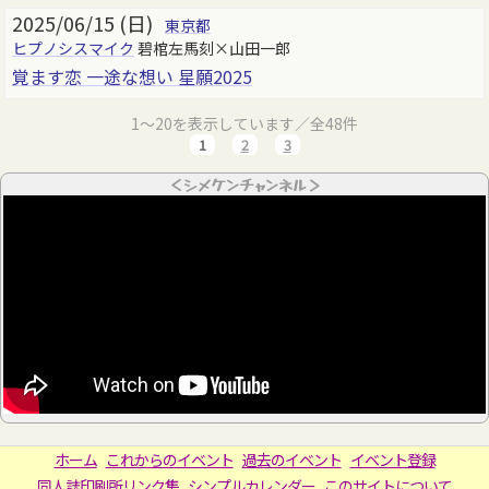
2025/06/15 (日)
東京都
ヒプノシスマイク
碧棺左馬刻×山田一郎
覚ます恋 一途な想い 星願2025
1～20を表示しています／全48件
1
2
3
＜シメケンチャンネル＞
ホーム
これからのイベント
過去のイベント
イベント登録
同人誌印刷所リンク集
シンプルカレンダー
このサイトについて