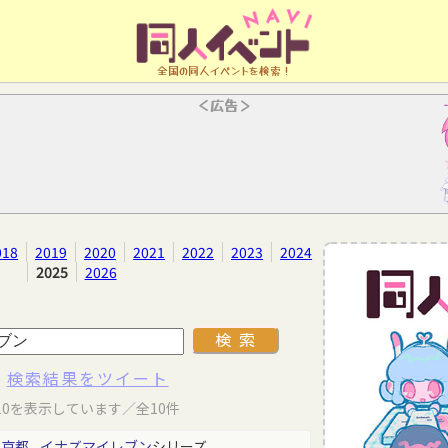
全国の同人イベントを検索！
＜広告＞
018
2019
2020
2021
2022
2023
2024
2025
2026
検索結果をツイート
10を表示しています／全10件
東京都
イナズマイレブン
シリーズ