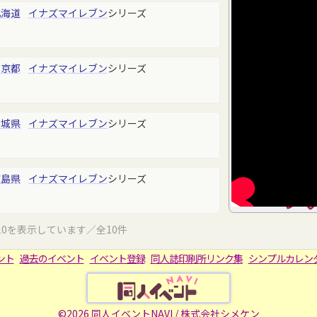
北海道
イナズマイレブン
シリーズ
東京都
イナズマイレブン
シリーズ
宮城県
イナズマイレブン
シリーズ
広島県
イナズマイレブン
シリーズ
10を表示しています／全10件
ント
過去のイベント
イベント登録
同人誌印刷所リンク集
シンプルカレン
©2026 同人イベントNAVI /
株式会社シメケン