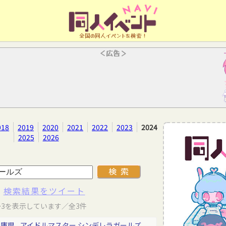
全国の同人イベントを検索！
＜広告＞
018
2019
2020
2021
2022
2023
2024
2025
2026
検索結果をツイート
～3を表示しています／全3件
兵庫県
アイドルマスター
シンデレラガールズ