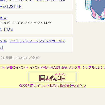
ジ12STEP
京都府
ラガールズ カワイイボクと142's
142's
愛知県
アイドルマスター
シンデレラガールズ
rd
～3を表示しています／全3件
ント
過去のイベント
イベント登録
同人誌印刷所リンク集
シンプルカレン
©2026 同人イベントNAVI /
株式会社シメケン