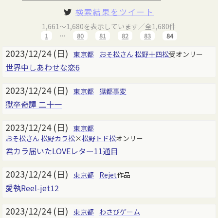
検索結果をツイート
1,661～1,680を表示しています／全1,680件
1
…
80
81
82
83
84
2023/12/24 (日)
東京都
おそ松さん
松野十四松
受オンリー
世界中しあわせな恋6
2023/12/24 (日)
東京都
獄都事変
獄卒奇譚 二十一
2023/12/24 (日)
東京都
おそ松さん
松野カラ松
×
松野トド松
オンリー
君カラ届いたLOVEレター11通目
2023/12/24 (日)
東京都
Rejet
作品
愛執Reel-jet12
2023/12/24 (日)
東京都
わさびゲーム