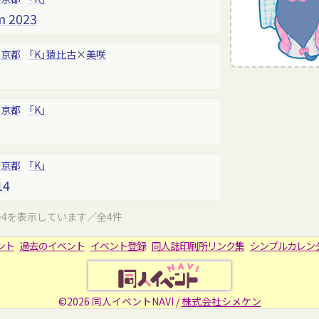
m 2023
東京都
「K」
猿比古
×
美咲
東京都
「K」
東京都
「K」
14
～4を表示しています／全4件
ント
過去のイベント
イベント登録
同人誌印刷所リンク集
シンプルカレン
©2026 同人イベントNAVI /
株式会社シメケン