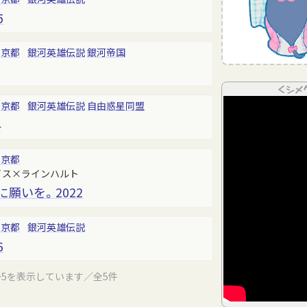
5
東京都
銀河英雄伝説
銀河帝国
＜シメ
東京都
銀河英雄伝説
自由惑星同盟
4
東京都
イス×ラインハルト
願いを。2022
東京都
銀河英雄伝説
6
～5を表示しています／全5件