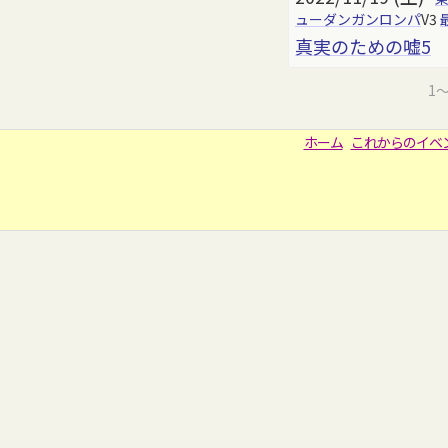
ューダンガンロンパ
V3
真実のための嘘5
1
ホーム
これからのイベ