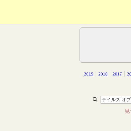
2015
2016
2017
2
見