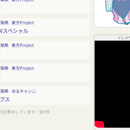
幕
山梨県
東方Project
Ｗスペシャル
＜シメ
山梨県
東方Project
幕
山梨県
東方Project
幕
山梨県
ゆるキャン△
ルプス
～5を表示しています／全5件