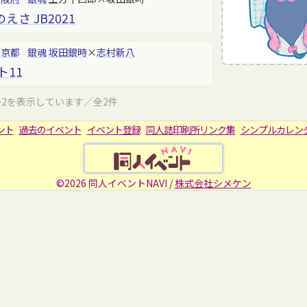
さ JB2021
東京都
銀魂
坂田銀時
×
志村新八
ト11
～2を表示しています／全2件
ント
過去のイベント
イベント登録
同人誌印刷所リンク集
シンプルカレン
©2026 同人イベントNAVI /
株式会社シメケン