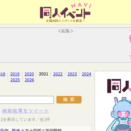
全国の同人イベントを検索！
＜広告＞
018
2019
2020
2021
2022
2023
2024
2025
2026
検索結果をツイート
～2を表示しています／全2件
大阪府
銀魂
土方十四郎×坂田銀時