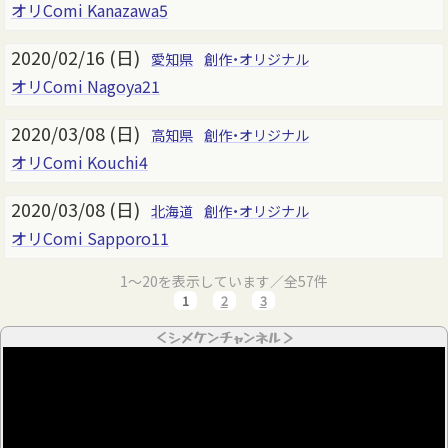
オリComi Kanazawa5
2020/02/16 (日)
愛知県
創作・オリジナル
オリComi Nagoya21
2020/03/08 (日)
高知県
創作・オリジナル
オリComi Kouchi4
2020/03/08 (日)
北海道
創作・オリジナル
オリComi Sapporo11
1～20を表示しています／全57件
1
2
3
＜シメケンチャンネル＞