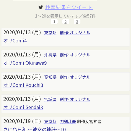
検索結果をツイート
1～20を表示しています／全57件
1
2
3
2020/01/13 (月)
東京都
創作・オリジナル
オリComi4
2020/01/13 (月)
沖縄県
創作・オリジナル
オリComi Okinawa9
2020/01/13 (月)
高知県
創作・オリジナル
オリComi Kouchi3
2020/01/13 (月)
宮城県
創作・オリジナル
オリComi Sendai8
2020/01/19 (日)
東京都
刀剣乱舞
創作女審神者
さにわ日和 ～彼女の神託～10