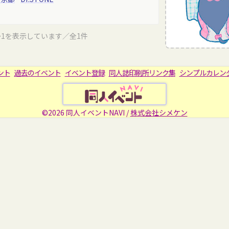
～1を表示しています／全1件
ント
過去のイベント
イベント登録
同人誌印刷所リンク集
シンプルカレン
©2026 同人イベントNAVI /
株式会社シメケン