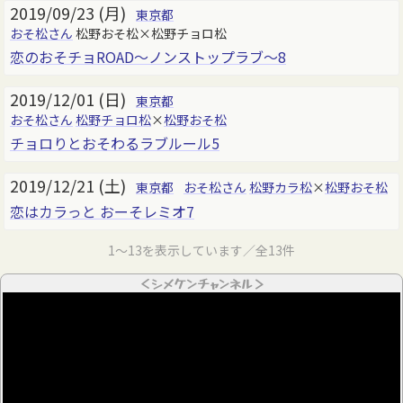
2019/09/23 (月)
東京都
おそ松さん
松野おそ松×松野チョロ松
恋のおそチョROAD～ノンストップラブ～8
2019/12/01 (日)
東京都
おそ松さん
松野チョロ松
×
松野おそ松
チョロりとおそわるラブルール5
2019/12/21 (土)
東京都
おそ松さん
松野カラ松
×
松野おそ松
恋はカラっと おーそレミオ7
1～13を表示しています／全13件
＜シメケンチャンネル＞