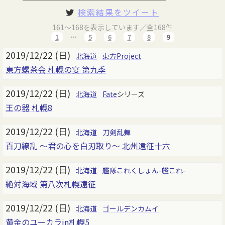
検索結果をツイート
161～168を表示しています／全168件
1
…
5
6
7
8
9
2019/12/22 (日)
北海道
東方Project
東方螺茶会 札幌の宴 第九季
2019/12/22 (日)
北海道
Fate
シリーズ
王の器 札幌8
2019/12/22 (日)
北海道
刀剣乱舞
百刀繚乱 ～君の心を白刃取り～ 北州遠征十六
2019/12/22 (日)
北海道
艦隊これくしょん-艦これ-
絶対海域 第八次札幌遠征
2019/12/22 (日)
北海道
ゴールデンカムイ
黄金のユーカラin札幌5