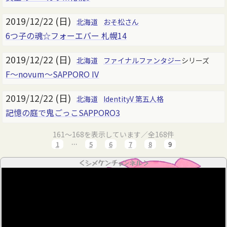
2019/12/22 (日)
北海道
おそ松さん
6つ子の魂☆フォーエバー 札幌14
2019/12/22 (日)
北海道
ファイナルファンタジー
シリーズ
F～novum～SAPPORO IV
2019/12/22 (日)
北海道
IdentityV 第五人格
記憶の庭で鬼ごっこSAPPORO3
161～168を表示しています／全168件
1
…
5
6
7
8
9
＜シメケンチャンネル＞