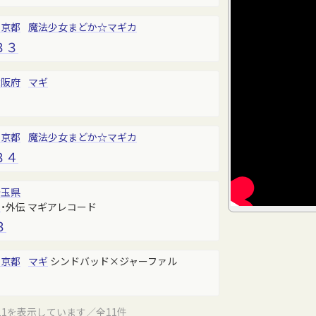
東京都
魔法少女まどか☆マギカ
３３
大阪府
マギ
東京都
魔法少女まどか☆マギカ
３４
埼玉県
カ
・外伝 マギアレコード
３
東京都
マギ
シンドバッド×ジャーファル
11を表示しています／全11件