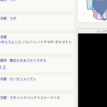
東京都
マギ
＜シメ
東京都
のオルフェンズ
ノルバ・シノ×ヤマギ・ギルマトン
京都府
魔法少女まどか☆マギカ
３２
東京都
ローゼンメイデン
東京都
マギ
シンドバッド×ジャーファル