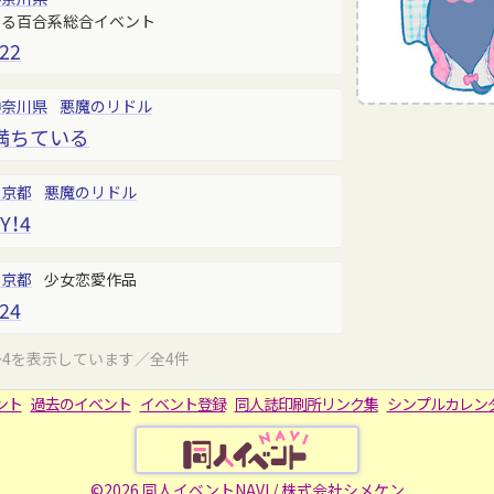
よる百合系総合イベント
 22
神奈川県
悪魔のリドル
満ちている
東京都
悪魔のリドル
Y！4
東京都
少女恋愛作品
 24
～4を表示しています／全4件
ント
過去のイベント
イベント登録
同人誌印刷所リンク集
シンプルカレン
©2026 同人イベントNAVI /
株式会社シメケン