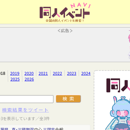
全国の同人イベントを検索！
＜広告＞
018
2019
2020
2021
2022
2023
2024
2025
2026
検索結果をツイート
～3を表示しています／全3件
千葉県
真・三國無双
中心
三国志
全般