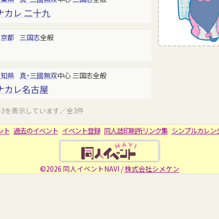
ナカレ 二十九
東京都
三国志
全般
愛知県
真・三國無双
中心 三国志全般
ナカレ名古屋
～3を表示しています／全3件
ント
過去のイベント
イベント登録
同人誌印刷所リンク集
シンプルカレン
©2026 同人イベントNAVI /
株式会社シメケン