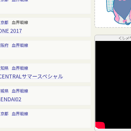
東京都
血界戦線
ONE 2017
＜シメ
大阪府
血界戦線
愛知県
血界戦線
CENTRALサマースペシャル
宮城県
血界戦線
NDAI02
東京都
血界戦線