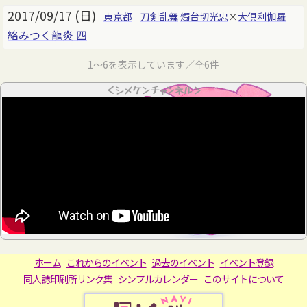
2017/09/17 (日)
東京都
刀剣乱舞
燭台切光忠
×
大倶利伽羅
絡みつく龍炎 四
1～6を表示しています／全6件
＜シメケンチャンネル＞
ホーム
これからのイベント
過去のイベント
イベント登録
同人誌印刷所リンク集
シンプルカレンダー
このサイトについて