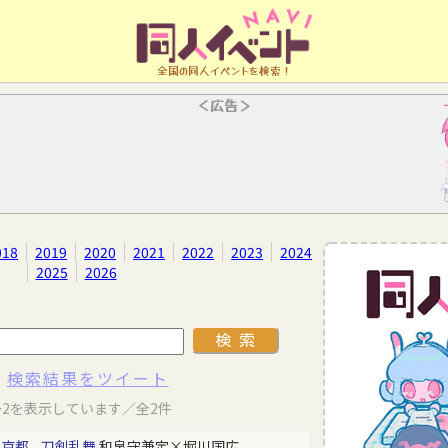
全国の同人イベントを検索！
＜広告＞
018
2019
2020
2021
2022
2023
2024
2025
2026
検索結果をツイート
～2を表示しています／全2件
東京都
刀剣乱舞
和泉守兼定×堀川国広